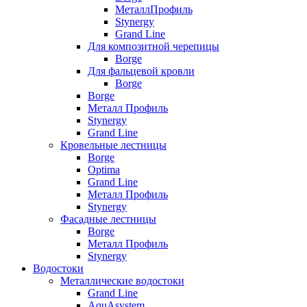
МеталлПрофиль
Stynergy
Grand Line
Для композитной черепицы
Borge
Для фальцевой кровли
Borge
Borge
Металл Профиль
Stynergy
Grand Line
Кровельные лестницы
Borge
Optima
Grand Line
Металл Профиль
Stynergy
Фасадные лестницы
Borge
Металл Профиль
Stynergy
Водостоки
Металлические водостоки
Grand Line
AquAsystem