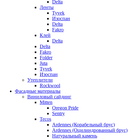
Delta
Ленты
Tyvek
Изоспан
Delta
Fakro
Клей
Delta
Delta
Fakro
Folder
Juta
Tyvek
Изоспан
Утеплители
Rockwool
Фасадные материалы
Виниловый сайдинг
Mitten
Oregon Pride
Sentry
Tecos
Ardennes (Корабельный брус)
Ardennes (Оцилиндрованный брус)
Натуральный камень