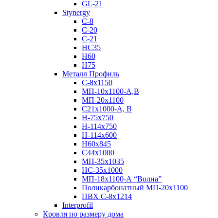
GL-21
Stynergy
C-8
C-20
C-21
НС35
Н60
H75
Металл Профиль
С-8х1150
МП-10x1100-А,В
МП-20х1100
С21х1000-А, В
H-75х750
Н-114х750
Н-114х600
Н60х845
С44х1000
МП-35х1035
НС-35х1000
МП-18х1100-А “Волна”
Поликарбонатный МП-20х1100
ПВХ С-8х1214
Interprofil
Кровля по размеру дома