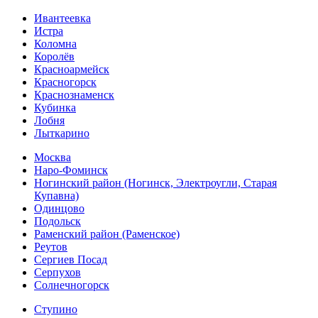
Ивантеевка
Истра
Коломна
Королёв
Красноармейск
Красногорск
Краснознаменск
Кубинка
Лобня
Лыткарино
Москва
Наро-Фоминск
Ногинский район (Ногинск, Электроугли, Старая
Купавна)
Одинцово
Подольск
Раменский район (Раменское)
Реутов
Сергиев Посад
Серпухов
Солнечногорск
Ступино