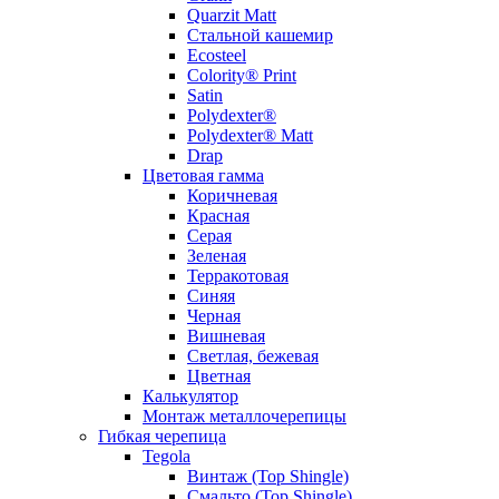
Quarzit Matt
Стальной кашемир
Ecosteel
Colority® Print
Satin
Polydexter®
Polydexter® Matt
Drap
Цветовая гамма
Коричневая
Красная
Серая
Зеленая
Терракотовая
Синяя
Черная
Вишневая
Светлая, бежевая
Цветная
Калькулятор
Монтаж металлочерепицы
Гибкая черепица
Tegola
Винтаж (Top Shingle)
Смальто (Top Shingle)