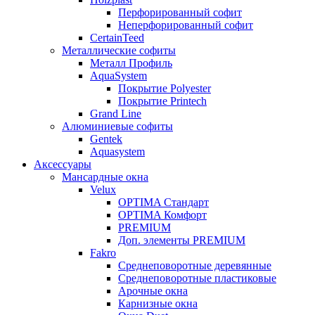
Перфорированный софит
Неперфорированный софит
CertainTeed
Металлические софиты
Металл Профиль
AquaSystem
Покрытие Polyester
Покрытие Printech
Grand Line
Алюминиевые софиты
Gentek
Aquasystem
Аксессуары
Мансардные окна
Velux
OPTIMA Стандарт
OPTIMA Комфорт
PREMIUM
Доп. элементы PREMIUM
Fakro
Cреднеповоротные деревянные
Cреднеповоротные пластиковые
Арочные окна
Карнизные окна