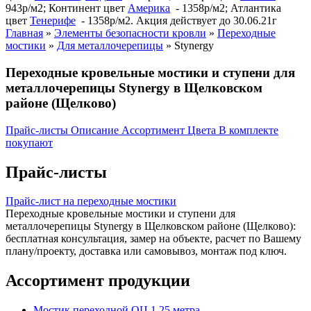
943р/м2; Континент цвет
Америка
- 1358р/м2; Атлантика
цвет
Тенерифе
- 1358р/м2. Акция действует до 30.06.21г
Главная
»
Элементы безопасности кровли
»
Переходные
мостики
»
Для металлочерепицы
»
Stynergy
Переходные кровельные мостики и ступени для
металлочерепицы Stynergy в Щелковском
районе (Щелково)
Прайс-листы
Описание
Ассортимент
Цвета
В комплекте
покупают
Прайс-листы
Прайс-лист на переходные мостики
Переходные кровельные мостики и ступени для
металлочерепицы Stynergy в Щелковском районе (Щелково):
бесплатная консультация, замер на объекте, расчет по Вашему
плану/проекту, доставка или самовывоз, монтаж под ключ.
Ассортимент продукции
Мостик переходной ОЦ 1,25 метра