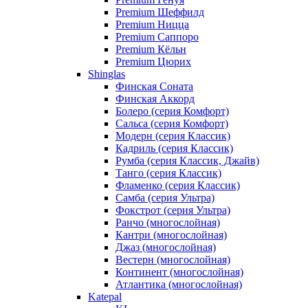
Premium Шеффилд
Premium Ницца
Premium Саппоро
Premium Кёльн
Premium Цюрих
Shinglas
Финская Соната
Финская Аккорд
Болеро (серия Комфорт)
Сальса (серия Комфорт)
Модерн (серия Классик)
Кадриль (серия Классик)
Румба (серия Классик, Джайв)
Танго (серия Классик)
Фламенко (серия Классик)
Самба (серия Ультра)
Фокстрот (серия Ультра)
Ранчо (многослойная)
Кантри (многослойная)
Джаз (многослойная)
Вестерн (многослойная)
Континент (многослойная)
Атлантика (многослойная)
Katepal