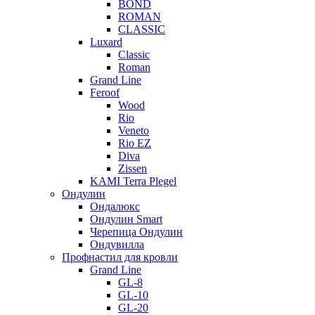
BOND
ROMAN
CLASSIC
Luxard
Classic
Roman
Grand Line
Feroof
Wood
Rio
Veneto
Rio EZ
Diva
Zissen
KAMI Terra Plegel
Ондулин
Ондалюкс
Ондулин Smart
Черепица Ондулин
Ондувилла
Профнастил для кровли
Grand Line
GL-8
GL-10
GL-20