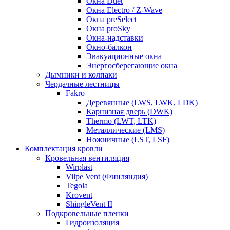
Окна Duet
Окна Electro / Z-Wave
Окна preSelect
Окна proSky
Окна-надставки
Окно-балкон
Эвакуационные окна
Энергосберегающие окна
Дымники и колпаки
Чердачные лестницы
Fakro
Деревянные (LWS, LWK, LDK)
Карнизная дверь (DWK)
Thermo (LWT, LTK)
Металлические (LMS)
Ножничные (LST, LSF)
Комплектация кровли
Кровельная вентиляция
Wirplast
Vilpe Vent (Финляндия)
Tegola
Krovent
ShingleVent II
Подкровельные пленки
Гидроизоляция