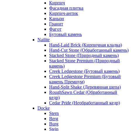
Кирпич
Фасадная плитка
Кирпич-антик
Каньон
Гранит
Фагот
Бутовый камень
Nailite
Hand-Laid Brick (Кирпичная кладка)
Hand-Cut Stone (Обработанный камень)
Stacked Stone (Природный камень)
Stacked Stone Premium (Природный
камень)
Creek Ledgestone (Бутовый камень)
Creek Ledgestone Premium (Бутовый
камень Премиум)
Hand-Split Shake (Деревянная щепа)
RoughSawn Cedar (Обработанный
кедр)
Cedar Pride (Необработанный кедр)
Docke
Stern
Berg
Burg
Stein