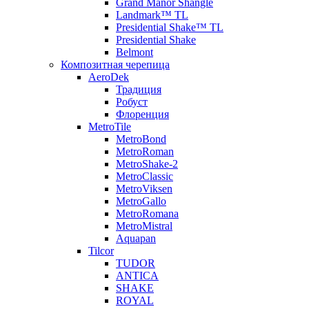
Grand Manor Shangle
Landmark™ TL
Presidential Shake™ TL
Presidential Shake
Belmont
Композитная черепица
AeroDek
Традиция
Робуст
Флоренция
MetroTile
MetroBond
MetroRoman
MetroShake-2
MetroClassic
MetroViksen
MetroGallo
MetroRomana
MetroMistral
Aquapan
Tilcor
TUDOR
ANTICA
SHAKE
ROYAL