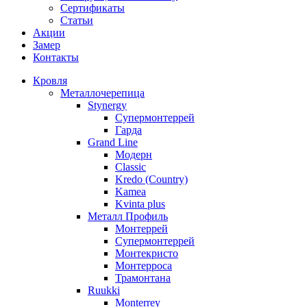
Сертификаты
Статьи
Акции
Замер
Контакты
Кровля
Металлочерепица
Stynergy
Супермонтеррей
Гарда
Grand Line
Модерн
Classic
Kredo (Country)
Kamea
Kvinta plus
Металл Профиль
Монтеррей
Супермонтеррей
Монтекристо
Монтерроса
Трамонтана
Ruukki
Monterrey