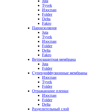
Juta
Tyvek
Изоспан
Folder
Delta
Fakro
Пароизоляция
Juta
Tyvek
Изоспан
Folder
Delta
Fakro
Ветрозащитная мембрана
Juta
Folder
Супердиффузионные мембраны
Изоспан
Tyvek
Folder
Отражающие пленки
Изоспан
Folder
Delta
Разделительный слой