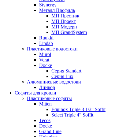
Stynergy
Металл Профиль
МП Престиж
МП Проект
МП Модерн
МП GrandSystem
Ruukki
Lindab
Пластиковые водостоки
Murol
Verat
Docke
Серия Standart
Серия Lux
Алюминиевые водостоки
Линкор
Софиты для кровли
Пластиковые софиты
Mitten
Equinox Triple 3 1/3” Soffit
Select Triple 4” Soffit
Tecos
Docke
Grand Line
Holzplast