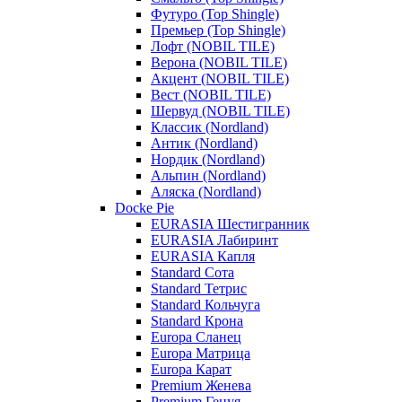
Футуро (Top Shingle)
Премьер (Top Shingle)
Лофт (NOBIL TILE)
Верона (NOBIL TILE)
Акцент (NOBIL TILE)
Вест (NOBIL TILE)
Шервуд (NOBIL TILE)
Классик (Nordland)
Антик (Nordland)
Нордик (Nordland)
Альпин (Nordland)
Аляска (Nordland)
Docke Pie
EURASIA Шестигранник
EURASIA Лабиринт
EURASIA Капля
Standard Сота
Standard Тетрис
Standard Кольчуга
Standard Крона
Europa Сланец
Europa Матрица
Europa Карат
Premium Женева
Premium Генуя