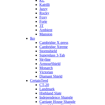
KL
Katrilli
Jazzy
Rocky
Foxy
Forte
3T
Ambient
Mansion
Iko
Cambridge X-press
Cambridge Xtreme
Stormshield
Superglass 3-Tab
Skyline
ArmourShield
Monarch
Victorian
Diamant Shield
CertainTeed
CT-20
Landmark
Highland Slate
Independence Shangle
Carriage House Shangle