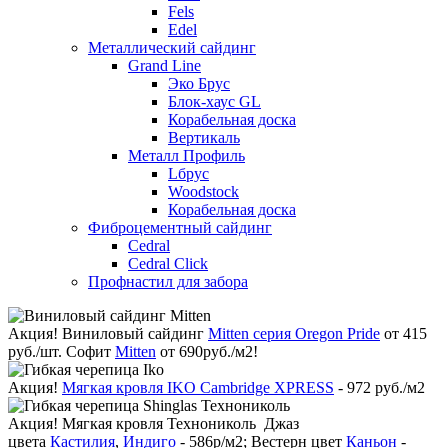
Fels
Edel
Металлический сайдинг
Grand Line
Эко Брус
Блок-хаус GL
Корабельная доска
Вертикаль
Металл Профиль
Lбрус
Woodstock
Корабельная доска
Фиброцементный сайдинг
Cedral
Cedral Click
Профнастил для забора
Акция!
Виниловый сайдинг
Mitten серия Oregon Pride
от 415
руб./шт. Софит
Mitten
от 690руб./м2!
Акция!
Мягкая кровля IKO Cambridge XPRESS
- 972 руб./м2
Акция!
Мягкая кровля Технониколь Джаз
цвета
Кастилия
,
Индиго
- 586р/м2; Вестерн цвет
Каньон
-