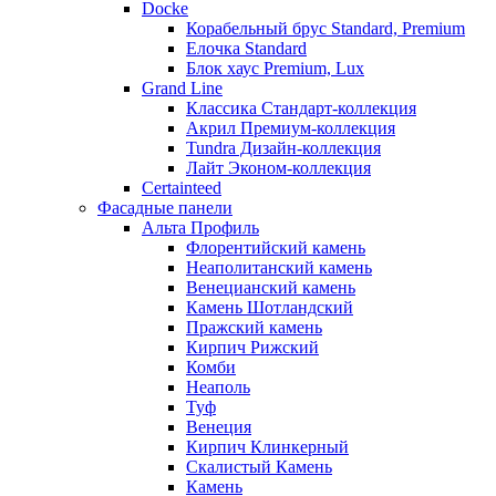
Docke
Корабельный брус Standard, Premium
Елочка Standard
Блок хаус Premium, Lux
Grand Line
Классика Стандарт-коллекция
Акрил Премиум-коллекция
Tundra Дизайн-коллекция
Лайт Эконом-коллекция
Certainteed
Фасадные панели
Альта Профиль
Флорентийский камень
Неаполитанский камень
Венецианский камень
Камень Шотландский
Пражский камень
Кирпич Рижский
Комби
Неаполь
Туф
Венеция
Кирпич Клинкерный
Скалистый Камень
Камень