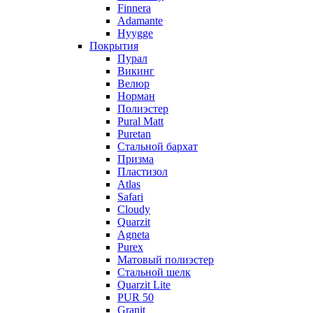
Finnera
Adamante
Hyygge
Покрытия
Пурал
Викинг
Велюр
Норман
Полиэстер
Pural Matt
Puretan
Стальной бархат
Призма
Пластизол
Atlas
Safari
Cloudy
Quarzit
Agneta
Purex
Матовый полиэстер
Стальной шелк
Quarzit Lite
PUR 50
Granit