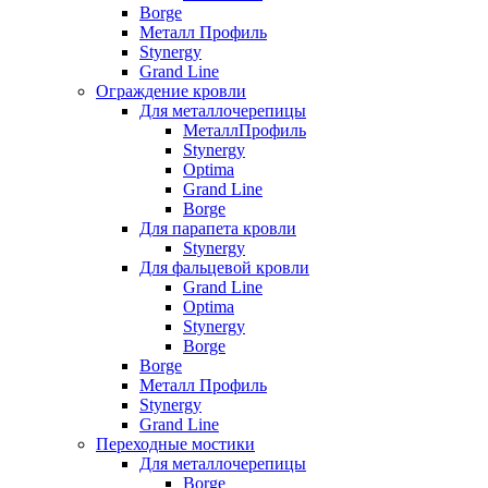
Borge
Металл Профиль
Stynergy
Grand Line
Ограждение кровли
Для металлочерепицы
МеталлПрофиль
Stynergy
Optima
Grand Line
Borge
Для парапета кровли
Stynergy
Для фальцевой кровли
Grand Line
Optima
Stynergy
Borge
Borge
Металл Профиль
Stynergy
Grand Line
Переходные мостики
Для металлочерепицы
Borge