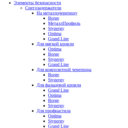
Элементы безопасности
Снегозадержатели
На металлочерепицу
Borge
МеталлПрофиль
Stynergy
Optima
Grand Line
Для мягкой кровли
Optima
Borge
Stynergy
Grand Line
Для композитной черепицы
Borge
Stynergy
Для фальцевой кровли
Grand Line
Optima
Borge
Stynergy
Для профнастила
Optima
Stynergy
Grand Line